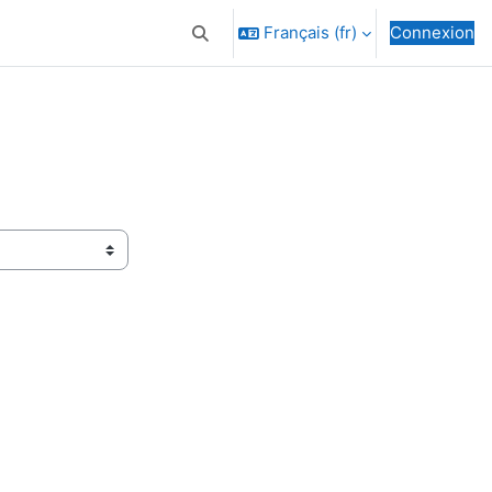
Français ‎(fr)‎
Connexion
Activer/désactiver la saisie de recherc