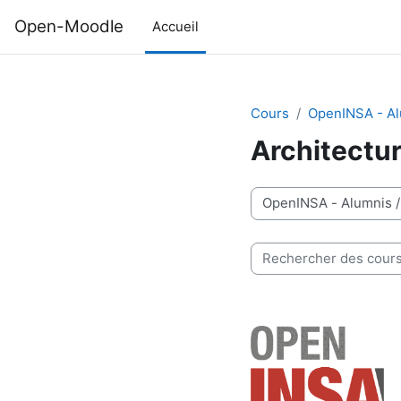
Passer au contenu principal
Open-Moodle
Accueil
Cours
OpenINSA - A
Architectu
Catégories de cours
Rechercher des cours