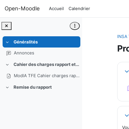
Passer au contenu principal
Open-Moodle
Accueil
Calendrier
INSA 
Généralités
Replier
Pr
Annonces
Ré
Cahier des charges rapport et soutenance
Replier
Re
ModIA TFE Cahier charges rapport et oral
Remise du rapport
Replier
Re
Vou