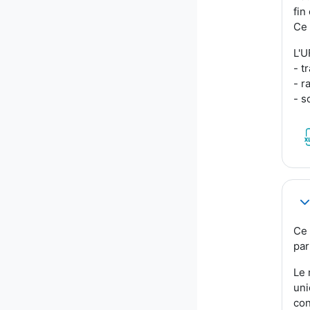
fin
Ce 
L'U
- t
- r
- s
Re
Ce 
par
Le 
uni
con