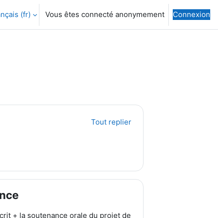
nçais ‎(fr)‎
Vous êtes connecté anonymement
Connexion
ctiver la saisie de recherche
Tout replier
ance
rit + la soutenance orale du projet de