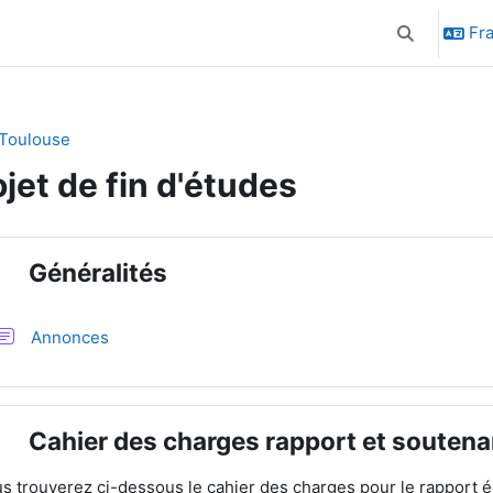
Fra
Activer/désa
Toulouse
ojet de fin d'études
sumé de section
Généralités
plier
Forum
Annonces
Cahier des charges rapport et souten
plier
s trouverez ci-dessous le cahier des charges pour le rapport éc